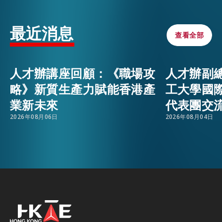
才入境計劃及支援服務，同時代表團亦與學生分享
香港工作文化及行業前景，讓他們更了解移居香港
活動情報
EMAIL
最近消息
查看全部
查看全部
詳情及在港的職涯規劃。
人才辦將繼續到全球各地招攬人才，密切留意人才
最新消息
人才辦講座回顧：《職場攻
人才辦副
辦的最新動向！
略》新質生產力賦能香港產
工大學國
關於我們
業新未來
代表團交
常見問題
聯絡我們
2026年08月06日
2026年08月04日
EN
繁
简