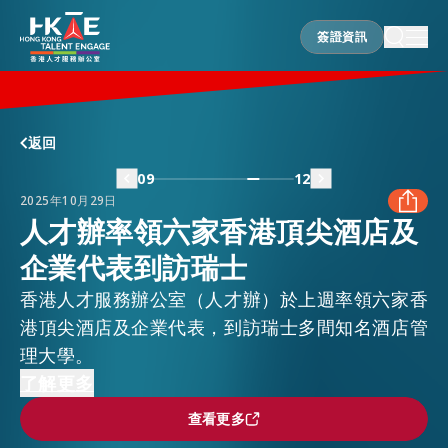
簽證資訊
簽證資訊
香港優勢
返回
09
12
2025年10月29日
居港須知
人才辦率領六家香港頂尖酒店及
企業代表到訪瑞士
FACEBOOK
人才支援
香港人才服務辦公室（人才辦）於上週率領六家香
LINKEDIN
港頂尖酒店及企業代表，到訪瑞士多間知名酒店管
理大學。
就業資訊
代表團在招聘會上備受熱烈關注，不但即場為學生
了解更多
WHATSAPP
進行面試，並介紹香港世界級旅遊業的發展，及就
查看更多
查看更多
在港營商
業機遇。於專題講座中，人才辦向學生展示各項人
WECHAT