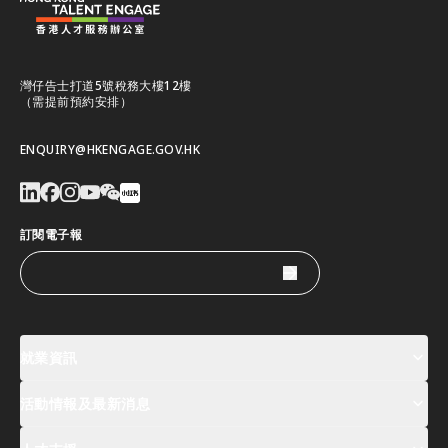
灣仔告士打道5號稅務大樓12樓
（需提前預約安排）
ENQUIRY@HKENGAGE.GOV.HK
訂閱電子報
就業資訊
活動情報及最新消息
工作機會
薪酬指數
人才清單