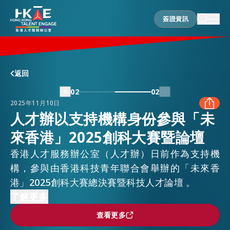
簽證資訊
簽證資訊
香港優勢
返回
02
02
2025年11月10日
居港須知
人才辦以支持機構身份參與「未
來香港」2025創科大賽暨論壇
FACEBOOK
人才支援
香港人才服務辦公室（人才辦）日前作為支持機
LINKEDIN
構，參與由香港科技青年聯合會舉辦的「未來香
港」2025創科大賽總決賽暨科技人才論壇 。
就業資訊
本屆論壇以「虛實共生，資鏈未來」為主題，香港
了解更多
WHATSAPP
特區政府勞工及福利局局長孫玉菡發表致辭，與人
查看更多
查看更多
在港營商
才辦總監陳海勁一同擔任主禮嘉賓。論壇匯聚行業
WECHAT