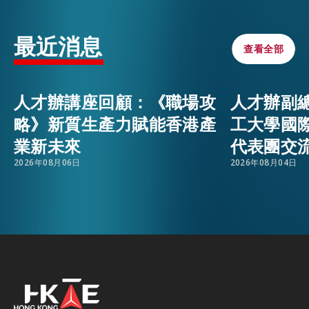
領袖，探索香港創科環境如何助力企業國際化發
展。
活動情報
EMAIL
最近消息
查看全部
查看全部
最新消息
人才辦講座回顧：《職場攻
人才辦副
略》新質生產力賦能香港產
工大學國
關於我們
業新未來
代表團交
常見問題
聯絡我們
2026年08月06日
2026年08月04日
EN
繁
简