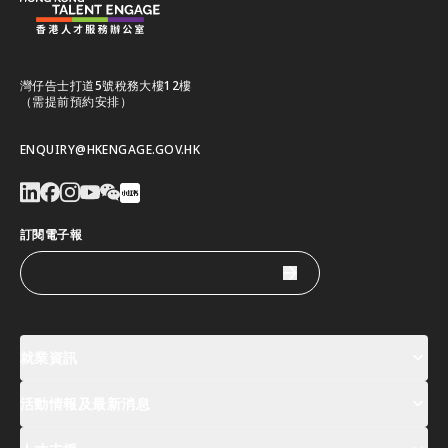
灣仔告士打道5號稅務大樓12樓
（需提前預約安排）
ENQUIRY@HKENGAGE.GOV.HK
訂閱電子報
就業資訊
活動情報及最新消息
工作機會
薪酬指數
人才清單