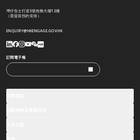
灣仔告士打道5號稅務大樓12樓
（需提前預約安排）
ENQUIRY@HKENGAGE.GOV.HK
訂閱電子報
就業資訊
活動情報及最新消息
工作機會
薪酬指數
人才清單
人才支援
活動及專題講座登記
全球人才高峰會周
最新消息
其他
關於我們