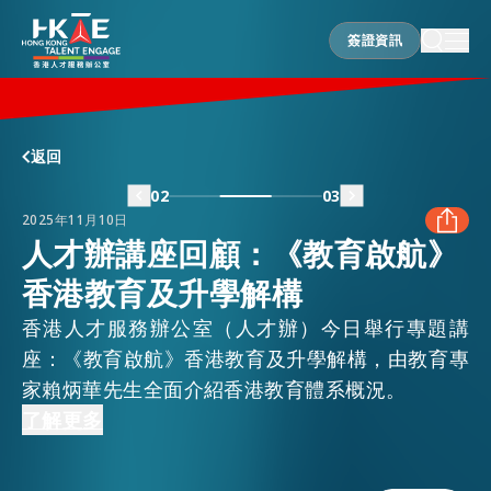
簽證資訊
簽證資訊
香港優勢
返回
02
03
2025年11月10日
居港須知
人才辦講座回顧：《教育啟航》
香港教育及升學解構
FACEBOOK
人才支援
香港人才服務辦公室（人才辦）今日舉行專題講
LINKEDIN
座：《教育啟航》香港教育及升學解構，由教育專
家賴炳華先生全面介紹香港教育體系概況。
就業資訊
嘉賓講者重點分享了香港作為國際教育樞紐的優
了解更多
WHATSAPP
勢，強調香港多元課程體系、兩文三語教育特色及
在港營商
課外活動，同時介紹香港頂尖學府及發展前景，助
WECHAT