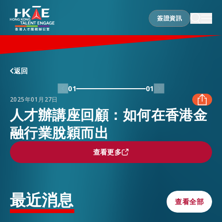
簽證資訊
簽證資訊
香港優勢
返回
01
01
2025年01月27日
居港須知
人才辦講座回顧：如何在香港金
融行業脫穎而出
FACEBOOK
人才支援
查看更多
查看更多
LINKEDIN
就業資訊
WHATSAPP
最近消息
查看全部
查看全部
在港營商
WECHAT