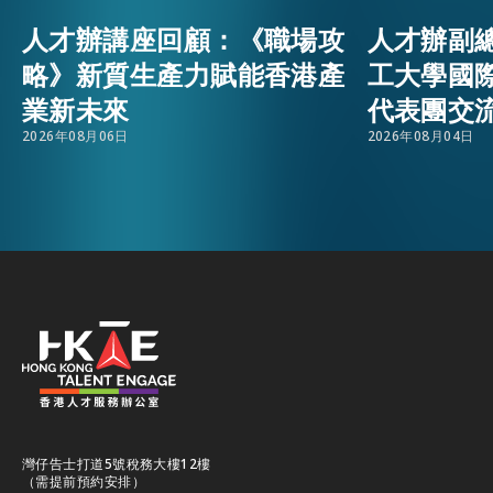
人才辦講座回顧：《職場攻
人才辦副
活動情報
EMAIL
略》新質生產力賦能香港產
工大學國
業新未來
代表團交
最新消息
2026年08月06日
2026年08月04日
關於我們
常見問題
聯絡我們
EN
繁
简
灣仔告士打道5號稅務大樓12樓
（需提前預約安排）