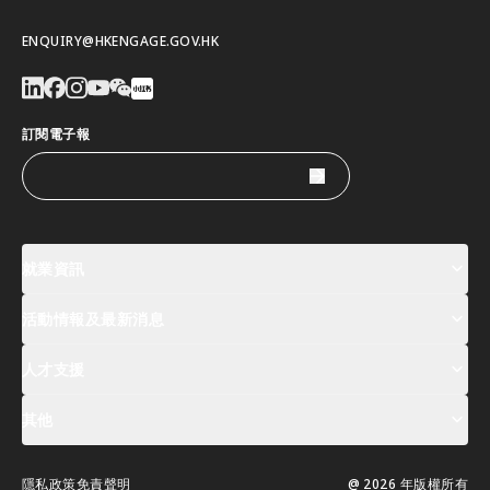
ENQUIRY@HKENGAGE.GOV.HK
訂閱電子報
就業資訊
活動情報及最新消息
工作機會
薪酬指數
人才清單
人才支援
活動及專題講座登記
全球人才高峰會周
最新消息
其他
關於我們
聯絡我們
指定合作夥伴
常見問題
支援服務
隱私政策
免責聲明
@ 2026 年版權所有