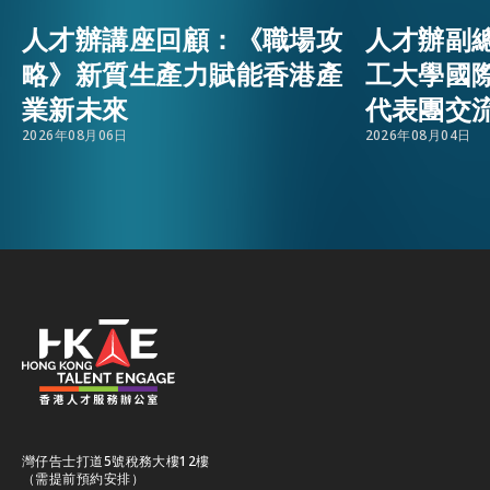
人才辦講座回顧：《職場攻
人才辦副
活動情報
EMAIL
略》新質生產力賦能香港產
工大學國
業新未來
代表團交
最新消息
2026年08月06日
2026年08月04日
關於我們
常見問題
聯絡我們
EN
繁
简
灣仔告士打道5號稅務大樓12樓
（需提前預約安排）