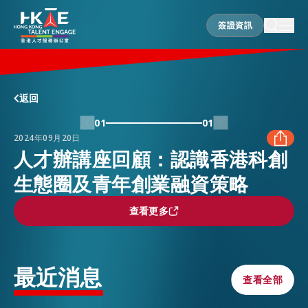
簽證資訊
簽證資訊
香港優勢
返回
01
01
2024年09月20日
居港須知
人才辦講座回顧：認識香港科創
生態圈及青年創業融資策略
FACEBOOK
人才支援
查看更多
查看更多
LINKEDIN
就業資訊
WHATSAPP
最近消息
查看全部
查看全部
在港營商
WECHAT