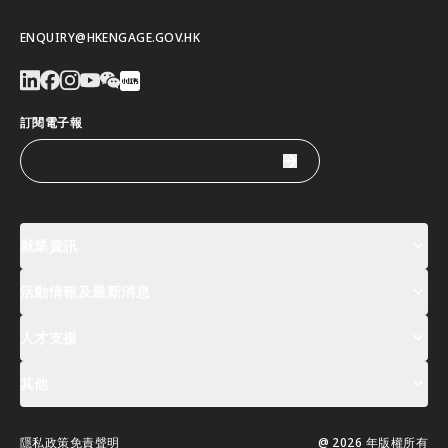
ENQUIRY@HKENGAGE.GOV.HK
訂閱電子報
就業資訊
活動情報及最新消息
工作機會
薪酬指數
人才清單
人才支援
活動及專題講座登記
全球人才高峰會周
最新消息
其他
關於我們
聯絡我們
指定合作夥伴
常見問題
支援服務
隱私政策
免責聲明
@ 2026 年版權所有