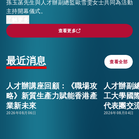
孫玉菡先生與人才辦副總監歐雪雯女士共同為活動
主持開幕儀式。
活動情報
EMAIL
孫局長在開幕致辭時對所有來香港探索機會的人才
了解更多
表示歡迎，認為人才能帶來新技術、想法、資金和
查看更多
查看更多
國際關係，創造新機會和新崗位，為香港創造更多
最新消息
經濟增長點，為未來的繁榮穩訂做出更大的貢獻。
最近消息
本季博覽會以「教育賦能、創科驅動、人才引領、
關於我們
查看全部
查看全部
常見問題
強化香港八大中心國際地位」為主題，帶來了多元
聯絡我們
化的職位空缺與精彩的專題講座。人才辦代表也在
人才辦講座回顧：《職場攻
人才辦副
現場為有意來港發展的人才提供實用資訊，解答有
EN
繁
简
關人才支援服務等方面的疑問。
略》新質生產力賦能香港產
工大學國
業新未來
代表團交
歡迎關注我們，獲取最新活動資訊！
2026年08月06日
2026年08月04日