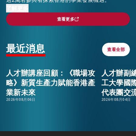
香港特區政府勞工及福利局副局長何啟明先生及人
了解更多
活動情報
才辦總監陳海勁先生在人才節的開幕典禮中擔任主
EMAIL
查看更多
查看更多
禮嘉賓並發言。隨後，勞工及福利局局長孫玉菡先
生也在百忙之中抽空出席及支持人才節。
最新消息
最近消息
本屆博覽會重點突顯香港「八大中心．的發展定位
查看全部
查看全部
，參展企業通過現場面試、專題講座及招聘交流活
關於我們
動與人才溝通。人才辦的展位也有分享人才支援服
常見問題
聯絡我們
人才辦講座回顧：《職場攻
人才辦副
務和建議，吸引人才興趣。
略》新質生產力賦能香港產
工大學國
EN
繁
简
業新未來
代表團交
2026年08月06日
2026年08月04日