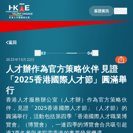
簽證資訊
簽證資訊
香港優勢
返回
03
04
2025年10月22日
居港須知
人才辦作為官方策略伙伴 見證
「2025香港國際人才節」圓滿舉
FACEBOOK
人才支援
行
LINKEDIN
香港人才服務辦公室（人才辦）作為官方策略伙
就業資訊
伴，見證「2025香港國際人才節」（人才節）的
WHATSAPP
圓滿舉行，活動包括第四季「香港國際人才職業博
覽會」（博覽會），一連四季的博覽會合共吸引超
在港營商
WECHAT
過2萬名參與者探索香港的事業發展機遇。