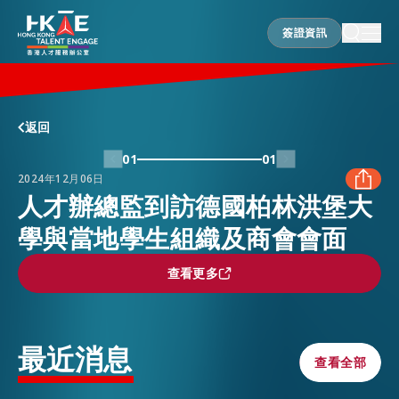
簽證資訊
簽證資訊
香港優勢
返回
01
01
2024年12月06日
居港須知
人才辦總監到訪德國柏林洪堡大
學與當地學生組織及商會會面
FACEBOOK
人才支援
查看更多
查看更多
LINKEDIN
就業資訊
WHATSAPP
最近消息
查看全部
查看全部
在港營商
WECHAT