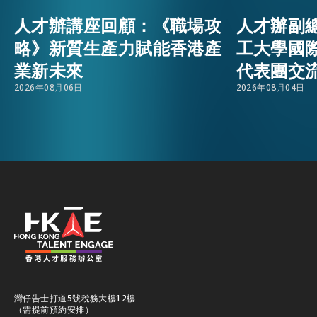
人才辦講座回顧：《職場攻
人才辦副
活動情報
EMAIL
略》新質生產力賦能香港產
工大學國
業新未來
代表團交
最新消息
2026年08月06日
2026年08月04日
關於我們
常見問題
聯絡我們
EN
繁
简
灣仔告士打道5號稅務大樓12樓
（需提前預約安排）