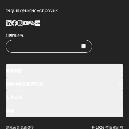
ENQUIRY@HKENGAGE.GOV.HK
訂閱電子報
就業資訊
活動情報及最新消息
工作機會
薪酬指數
人才清單
人才支援
活動及專題講座登記
全球人才高峰會周
最新消息
其他
關於我們
聯絡我們
指定合作夥伴
常見問題
支援服務
隱私政策
免責聲明
@ 2026 年版權所有