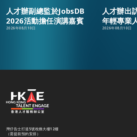
人才辦副總監於JobsDB
人才辦出
活動情報
EMAIL
2026活動擔任演講嘉賓
年輕專業
2026年08月10日
2026年08月10日
最新消息
關於我們
常見問題
聯絡我們
EN
繁
简
灣仔告士打道5號稅務大樓12樓
（需提前預約安排）