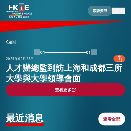
簽證資訊
簽證資訊
香港優勢
返回
01
01
2025年02月28日
居港須知
人才辦總監到訪上海和成都三所
大學與大學領導會面
FACEBOOK
人才支援
查看更多
查看更多
LINKEDIN
就業資訊
WHATSAPP
最近消息
查看全部
查看全部
在港營商
WECHAT