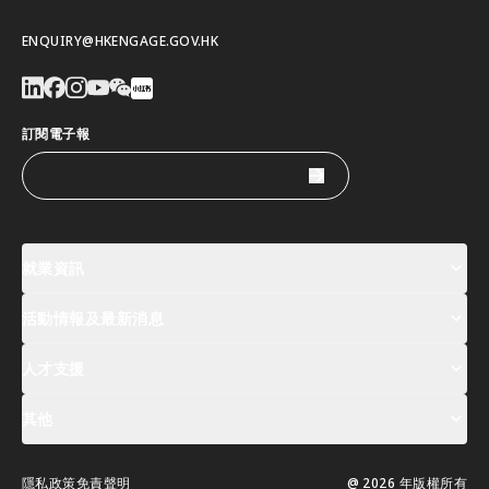
ENQUIRY@HKENGAGE.GOV.HK
訂閱電子報
就業資訊
活動情報及最新消息
工作機會
薪酬指數
人才清單
人才支援
活動及專題講座登記
全球人才高峰會周
最新消息
其他
關於我們
聯絡我們
指定合作夥伴
常見問題
支援服務
隱私政策
免責聲明
@ 2026 年版權所有