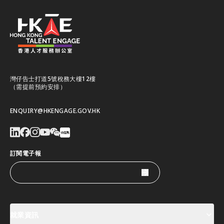
灣仔告士打道5號稅務大樓12樓
（需提前預約安排）
ENQUIRY@HKENGAGE.GOV.HK
訂閱電子報
就業資訊