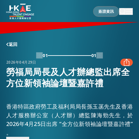
簽證資訊
簽證資訊
香港優勢
返回
01
01
2026年04月29日
居港須知
勞福局局長及人才辦總監出席全
方位新領袖論壇暨嘉許禮
FACEBOOK
人才支援
LINKEDIN
香港特區政府勞工及福利局局長孫玉菡先生及香港
就業資訊
人才服務辦公室（人才辦）總監陳海勁先生，於
WHATSAPP
2026年4月25日出席 “全方位新領袖論壇暨嘉許禮”
。
在港營商
WECHAT