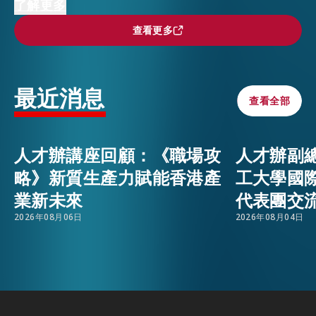
本次典禮嘉許了在專業領域取得卓越成就，同時在
了解更多
事業以外展現多元興趣的中國內地及海外人才。
查看更多
查看更多
活動情報
EMAIL
孫局長表示，經過近四年的努力，吸引人才措施已
取積極成果。透過各項人才入境計劃，已有約28
最新消息
最近消息
萬名人才到港。他指出，為什麼這麼多人想得到這
查看全部
查看全部
個機會？就是因為大家都看好香港這個舞台。
關於我們
活動期間，陳總監闡述了人才辦的規劃藍圖，包括
人才辦講座回顧：《職場攻
人才辦副
常見問題
聯絡我們
積極走訪全球重點地區，開展針對性宣傳及行業專
略》新質生產力賦能香港產
工大學國
項招聘。他還進一步介紹了人才辦加強支援力度的
EN
繁
简
業新未來
代表團交
策略，即透過擴大合作夥伴網絡，提供覆蓋各方面
2026年08月06日
2026年08月04日
的「一站式」支援服務，幫助來港人才實現長遠定
居，解除後顧之憂。