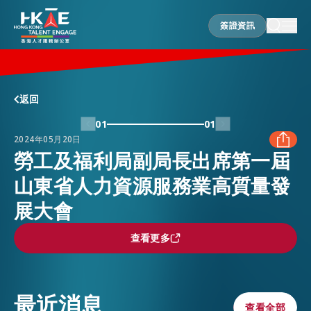
簽證資訊
簽證資訊
香港優勢
返回
01
01
2024年05月20日
居港須知
勞工及福利局副局長出席第一屆
山東省人力資源服務業高質量發
FACEBOOK
人才支援
展大會
LINKEDIN
查看更多
查看更多
就業資訊
WHATSAPP
最近消息
在港營商
WECHAT
查看全部
查看全部