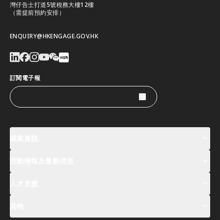
灣仔告士打道5號稅務大樓12樓
（需提前預約安排）
ENQUIRY@HKENGAGE.GOV.HK
訂閱電子報
就業資訊
活動情報及最新消息
工作機會
薪酬指數
人才清單
人才支援
活動及專題講座登記
全球人才高峰會周
最新消息
其他
關於我們
聯絡我們