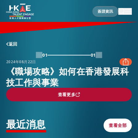
簽證資訊
簽證資訊
香港優勢
返回
01
01
2024年08月22日
居港須知
《職場攻略》如何在香港發展科
技工作與事業
FACEBOOK
人才支援
查看更多
查看更多
LINKEDIN
就業資訊
WHATSAPP
最近消息
查看全部
查看全部
在港營商
WECHAT