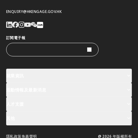
ENQUIRY@HKENGAGE.GOV.HK
訂閱電子報
就業資訊
活動情報及最新消息
工作機會
薪酬指數
人才清單
人才支援
活動及專題講座登記
全球人才高峰會周
最新消息
其他
關於我們
聯絡我們
指定合作夥伴
常見問題
支援服務
隱私政策
免責聲明
@ 2026 年版權所有