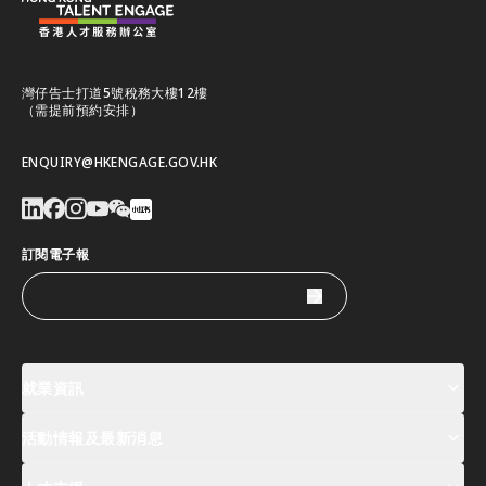
灣仔告士打道5號稅務大樓12樓
（需提前預約安排）
ENQUIRY@HKENGAGE.GOV.HK
訂閱電子報
就業資訊
活動情報及最新消息
工作機會
薪酬指數
人才清單