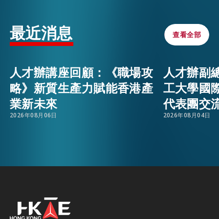
活動情報
EMAIL
最近消息
查看全部
查看全部
最新消息
人才辦講座回顧：《職場攻
人才辦副
略》新質生產力賦能香港產
工大學國
關於我們
業新未來
代表團交
常見問題
聯絡我們
2026年08月06日
2026年08月04日
EN
繁
简