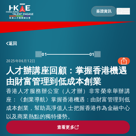
簽證資訊
簽證資訊
香港優勢
返回
01
01
2025年06月12日
居港須知
人才辦講座回顧：掌握香港機遇
由財富管理到低成本創業
FACEBOOK
人才支援
香港人才服務辦公室（人才辦）非常榮幸舉辦講
LINKEDIN
座：《創業導航》掌握香港機遇：由財富管理到低
成本創業，幫助高淨值人士把握香港作為金融中心
就業資訊
以及商業熱點的獨特優勢。
WHATSAPP
查看更多
查看更多
在港營商
WECHAT