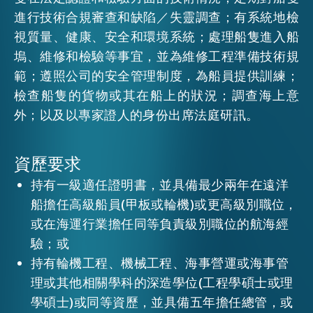
進行技術合規審查和缺陷／失靈調查；有系統地檢
視質量、健康、安全和環境系統；處理船隻進入船
活動情報
塢、維修和檢驗等事宜，並為維修工程準備技術規
範；遵照公司的安全管理制度，為船員提供訓練；
最新消息
檢查船隻的貨物或其在船上的狀況；調查海上意
外；以及以專家證人的身份出席法庭研訊。
關於我們
常見問題
資歷要求
聯絡我們
持有一級適任證明書，並具備最少兩年在遠洋
EN
繁
简
船擔任高級船員(甲板或輪機)或更高級別職位，
或在海運行業擔任同等負責級別職位的航海經
驗；或
持有輪機工程、機械工程、海事營運或海事管
理或其他相關學科的深造學位(工程學碩士或理
學碩士)或同等資歷，並具備五年擔任總管，或