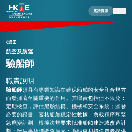
簽證資訊
簽證資訊
香港優勢
返回
航空及航運
驗船師
居港須知
職責說明
人才支援
驗船師
須具有專業知識在確保船舶的安全和合規方
面發揮著至關重要的作用。其職責包括但不限於：
就業資訊
定期檢查，評估船舶結構、機械和安全系統；頒發
必要的證書；審核船舶穩定性數據、負載程序和緊
急應變計劃；根據法規要求批准船舶建造或改造計
在港營商
劃；發生事故時調查原因；為船東和持份者者提供