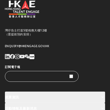
灣仔告士打道5號稅務大樓12樓
（需提前預約安排）
ENQUIRY@HKENGAGE.GOV.HK
訂閱電子報
就業資訊
活動情報及最新消息
工作機會