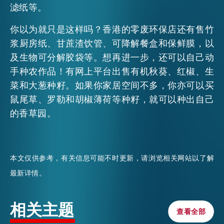
滤纸等。
EMAIL
活动情报
你以为就只是这样吗？香港的零废环保店还有售竹
浆厨房纸、甘蔗渣饮管、可降解餐盒和保鲜膜，以
及生物可分解胶袋等。想再进一步，还可以自己动
最新消息
手种农作品！有网上平台出售有机秋葵、红椒、生
菜和大葱种籽。如果你家居空间不多，你亦可以买
鼠尾草、罗勒和胡椒薄荷等种籽，就可以种出自己
关于我们
常见问题
的香草园。
联络我们
EN
繁
简
本文仅供参考，有关信息可能不时更新，请浏览相关网站以了解
最新详情。
相关主题
查看全部
查看全部