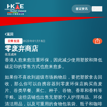
签证资讯
签证资讯
香港优势
返回
日常生活
2023年01月18日
零废弃商店
居港须知
生活成本
FACEBOOK
香港人愈来愈注重环保，因此减少使用塑胶和降低
碳足印的零售方式也愈来愈多。
人才支援
LINKEDIN
如果你不喜欢到超级市场购物后，要把塑胶拿去回
收，那么你可以自携容器到零废环保店购买燕麦
WHATSAPP
就业资讯
片、谷类早餐、果仁、种子、谷物、香草和香料等
干粮。这些店铺也出售无塑胶个人护理用品、环保
WECHAT
在港营商
清洁用品，以及可重用的食物包装袋、瓶子和咖啡