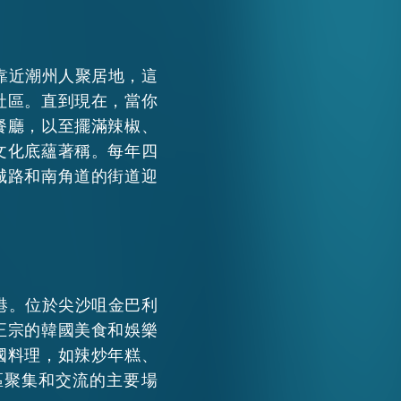
WECHAT
靠近潮州人聚居地，這
EMAIL
社區。直到現在，當你
餐廳，以至擺滿辣椒、
文化底蘊著稱。每年四
城路和南角道的街道迎
港。位於尖沙咀金巴利
正宗的韓國美食和娛樂
國料理，如辣炒年糕、
區聚集和交流的主要場