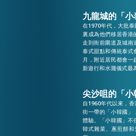
九龍城的「小
活動情報
在1970年代，大
裏成為他們移居香港
最新消息
走到衙前圍道及城南
泰式甜點和傳統泰式
月，附近居民都會一
關於我們
常見問題
新遊行和水濺儀式最
聯絡我們
尖沙咀的「小
自1960年代以來
街一帶的「小韓國」
體驗。「小韓國」不
韓式雜菜、蔥煎餅和