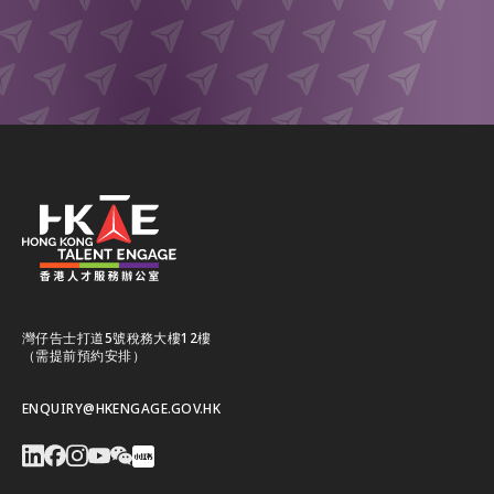
灣仔告士打道5號稅務大樓12樓
（需提前預約安排）
ENQUIRY@HKENGAGE.GOV.HK