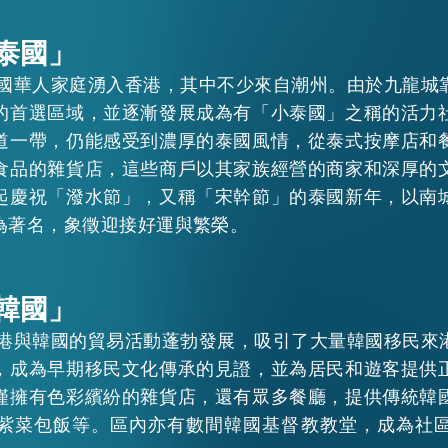
泰國」
批泰國華人家庭湧入香港，其中不少來自潮州。由於九龍城
的首選區域，並逐漸發展成為有「小泰國」之稱的活力
道一帶，仍能感受到濃厚的泰國風情，從泰式按摩店和
食品的雜貨店，這些商戶以其家族經營的商家和深厚的
起慶祝「潑水節」，又稱「宋幹節」的泰國新年，以南
為著名，象徵迎接好運與繁榮。
EN
繁
简
韓國」
，香港與韓國的貿易活動蓬勃發展，吸引了大量韓國移民來
，成為早期移民文化傳承的見證，並為居民和遊客提供
僅擁有色彩繽紛的雜貨店，還有眾多餐廳，提供傳統韓
紫菜包飯等。區內亦有數間韓國基督教教堂，成為社