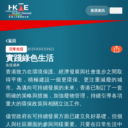
簽證資訊
簽證資訊
香港優勢
返回
日常生活
2025年05月06日
實踐綠色生活
居港須知
生活成本
FACEBOOK
香港致力在環境保護、經濟發展與社會進步之間取
得平衡，積極建設一個更環保、更注重減廢的城
人才支援
LINKEDIN
市。為邁向可持續發展的未來，香港已制訂了一套
明確的策略與措施，加強廢物管理，持續引導各項
WHATSAPP
就業資訊
重大的環保政策與相關立法工作。
儘管政府在可持續發展方面已建立良好基礎，但個
WECHAT
在港營商
人與社區層面的參與同樣重要。只要在日常生活中