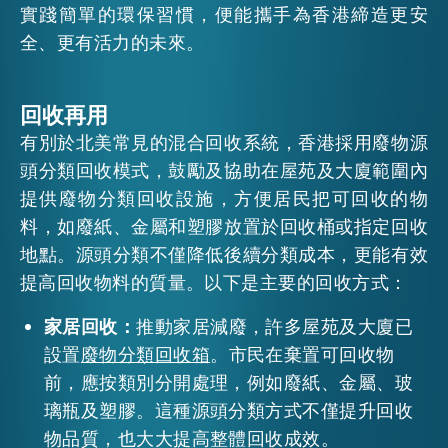
實踐簡單的環保習慣，便能攜手為香港締造更安
EMAIL
全、更有活力的未來。
活動情報
回收再用
最新消息
有別於北美常見的混合回收系統，香港採用廢物源
頭分類回收模式，鼓勵及協助在屋苑及大廈範圍內
提供廢物分類回收設施，方便居民把可回收的物
關於我們
常見問題
料，如廢紙、金屬和塑膠放置於回收桶或指定回收
聯絡我們
地點。源頭分類不僅降低後續分類成本，更能有效
EN
繁
简
提高回收物料的質量。以下是主要的回收方式：
家居回收：
推動家居減廢，許多屋苑及大廈已
設置
廢物分類回收箱
。市民在棄置可回收物
前，應按類別分開處理，例如廢紙、金屬、玻
璃瓶及塑膠。這種源頭分類方式不僅提升回收
物品質，也大大提高整體回收成效。