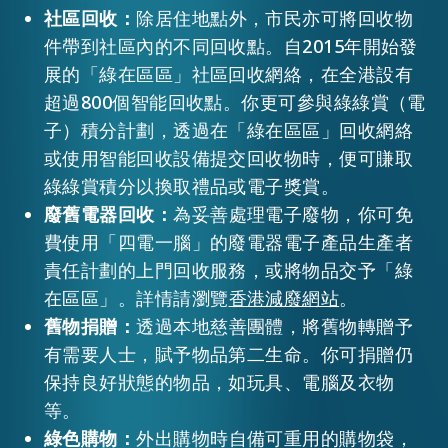
社區回收：
除居住地點外，市民亦可將回收物
件帶到社區內的不同回收點。自2015年開始發
展的「綠在區區」社區回收網絡，在全港設有
超過800個智能回收點。你更可參與綠綠賞（電
子）積分計劃，透過在「綠在區區」回收網絡
或使用智能回收設備提交回收物時，便可賺取
綠綠賞積分以換取禮品或電子獎賞。
廢舊電器回收：
為妥善處理電子廢物，你可免
費使用「四電一腦」的廢電器電子產品生產者
責任計劃的上門回收服務，或將物品交予「綠
在區區」。詳情請瀏覽
香港減廢網站
。
舊物捐贈：
透過本地慈善團體，將舊物轉贈予
有需要人士，賦予物品第二生命。你可捐贈仍
保持良好狀態的物品，如玩具、電腦及衣物
等。
綠色購物：
外出購物時自備可重用的購物袋，