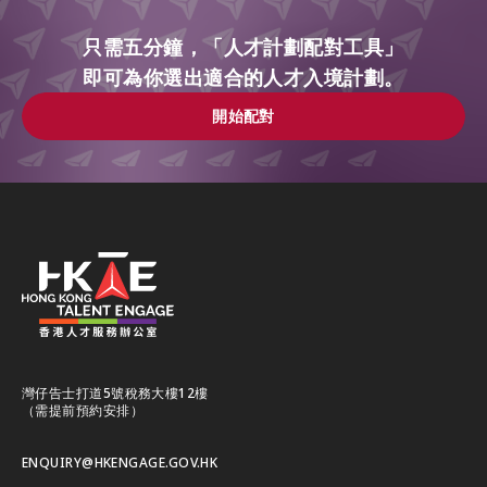
只需五分鐘，「人才計劃配對工具」
即可為你選出適合的人才入境計劃。
開始配對
開始配對
灣仔告士打道5號稅務大樓12樓
（需提前預約安排）
ENQUIRY@HKENGAGE.GOV.HK