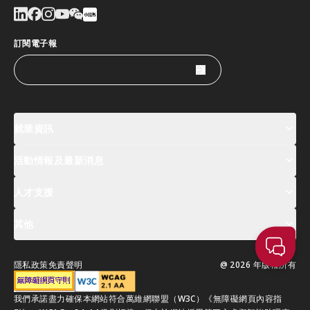
訂閱電子報
就業資訊
活動情報及最新消息
工作機會
薪酬指數
人才清單
人才支援
活動及專題講座登記
全球人才高峰會周
最新消息
其他
關於我們
聯絡我們
指定合作夥伴
常見問題
支援服務
隱私政策
免責聲明
@ 2026 年版權所有
移居香港指南
我們承諾盡力確保本網站符合萬維網聯盟（W3C）《無障礙網頁內容指