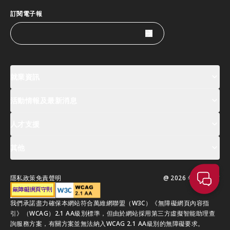
訂閱電子報
就業資訊
活動情報及最新消息
工作機會
薪酬指數
人才清單
人才支援
活動及專題講座登記
全球人才高峰會周
最新消息
其他
關於我們
聯絡我們
指定合作夥伴
常見問題
支援服務
隱私政策
免責聲明
@ 2026 年版權所有
移居香港指南
我們承諾盡力確保本網站符合萬維網聯盟（W3C）《無障礙網頁內容指
引》（WCAG）2.1 AA級別標準，但由於網站採用第三方虛擬智能助理查
詢服務方案，有關方案並無法納入WCAG 2.1 AA級別的無障礙要求。