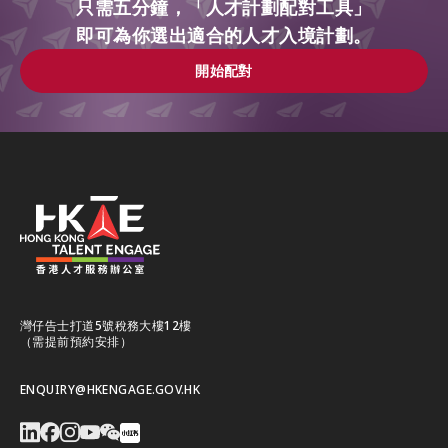
只需五分鐘，「人才計劃配對工具」
即可為你選出適合的人才入境計劃。
開始配對
開始配對
灣仔告士打道5號稅務大樓12樓
（需提前預約安排）
ENQUIRY@HKENGAGE.GOV.HK