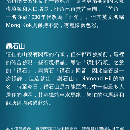
指植物茂盛生長的一帶地方。隨著英治期間的大規
模填海和人口增長，旺角已再無芒草園，「芒角」
一名亦於1930年代改為「旺角」。但其英文名稱
Mong Kok則保持不變，有種懷舊色彩。
鑽石山
這裡的山沒有閃爍的石頭，但在都市發展前，這裡
的確曾發現一些石塊礦晶。粵語「鑽開石頭」之意
的「鑽石」，與寶石「鑽石」同音，因此儘管是一
次誤譯，但造就出「鑽石山」Diamond Hill的地
名。時至今日，鑽石山是九龍區內其中一個最多人
居住的地區，其港鐵站車水馬龍，繁忙的屯馬線和
觀塘線均路過此站。
本文僅供參考，有關資訊可能不時更新，請瀏覽相關網站以了解