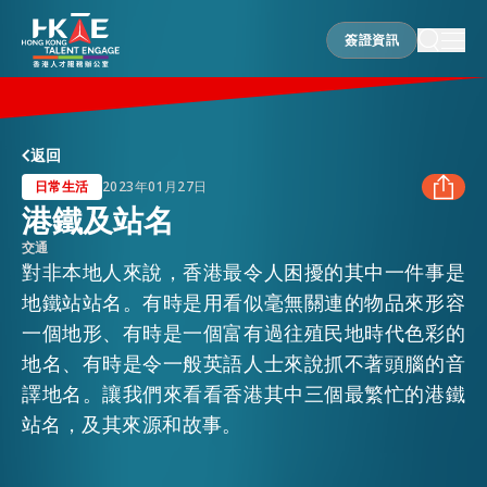
簽證資訊
簽證資訊
香港優勢
返回
日常生活
2023年01月27日
港鐵及站名
居港須知
交通
FACEBOOK
對非本地人來說，香港最令人困擾的其中一件事是
地鐵站站名。有時是用看似毫無關連的物品來形容
人才支援
LINKEDIN
一個地形、有時是一個富有過往殖民地時代色彩的
地名、有時是令一般英語人士來說抓不著頭腦的音
WHATSAPP
就業資訊
譯地名。讓我們來看看香港其中三個最繁忙的港鐵
站名，及其來源和故事。
WECHAT
在港營商