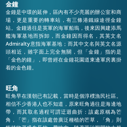
金鐘
EMAIL
金鐘是中環的延伸，區內有不少亮麗的辦公室和商
活動情報
場，更是重要的轉車站，有三條港鐵線途徑金鐘
站。金鐘過往是英軍的海軍船塢，後來因興建添馬
艦海軍基地而拆卸，而金鐘因而得名，其英文名
最新消息
Admiralty意指海軍基地；而其中文名與英文名源
頭相近，雖字面上完全無關，但「金鐘」指的是
關於我們
「金色的鐘」，即曾經在金鐘花園道東邊軍房裏掛
常見問題
聯絡我們
着的金色鐘。
EN
繁
简
旺角
旺角早在漢朝已有記載，當時是個淳樸漁民社區。
相信不少香港人也不知道，原來旺角過往是海邊地
帶，而其取名過程可謂迂迴曲折：該處原稱為芒
角，「芒」指在該處曾廣泛種植的芒草，「角」則