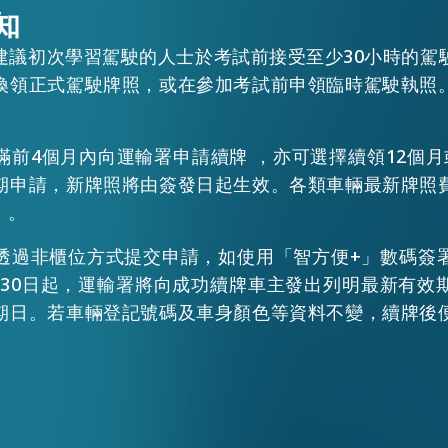
知
建議初次學習駕駛的人士於考試前接受至少30小時的駕
換領正式駕駛牌照，或在參加考試前申領臨時駕駛執照
滿前4個月內向運輸署申請續牌 ，亦可選擇續領12個月
期申請，新牌照將由簽發日起生效。各類車輛最新牌照
」。
透過非櫃位方式提交申請，如使用「智方便+」數碼簽
EN
繁
简
2月30日起，運輸署將向成功續牌車主發出列明最新有
期日。若車輛登記號碼及車身顏色等資料不變，續牌後