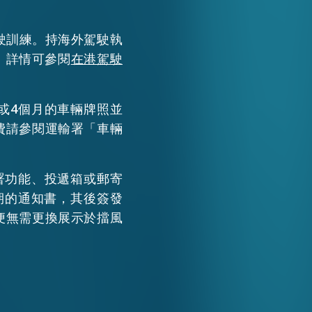
WECHAT
駛訓練。持海外駕駛執
。詳情可參閱
在港駕駛
EMAIL
或4個月的車輛牌照並
費請參閱運輸署「車輛
署功能、投遞箱或郵寄
效期的通知書，其後簽發
便無需更換展示於擋風