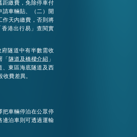
遙距繳費，免除停車付
申請車輛貼、（二）開
工作天內繳費，否則將
「香港出行易」查閱實
政府隧道中有半數需收
署「
隧道及橋樑介紹
」
道、東區海底隧道及西
段收費差異。
擇把車輛停泊在公眾停
路邊泊車則可透過運輸