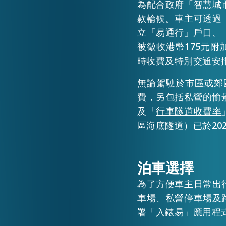
為配合政府「智慧城
款輪候。車主可透過
立「易通行」戶口、
被徵收港幣175元
時收費及特別交通安
無論駕駛於市區或郊
費，另包括私營的愉
及「
行車隧道收費率
區海底隧道）已於20
泊車選擇
為了方便車主日常出
車場、私營停車場及
署「入錶易」應用程