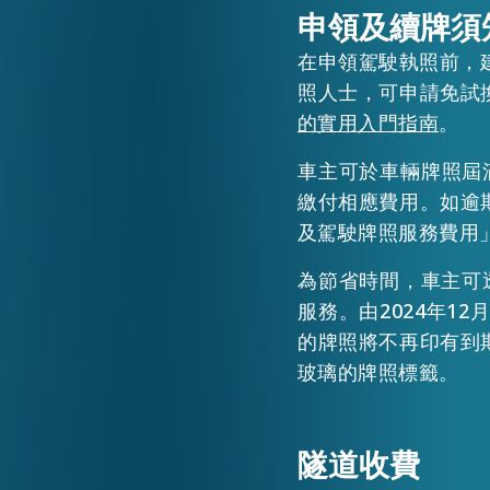
申領及續牌須
活動情報
在申領駕駛執照前，
照人士，可申請免試
的實用入門指南
。
最新消息
車主可於車輛牌照屆
繳付相應費用。如逾
關於我們
及駕駛牌照服務費用
常見問題
聯絡我們
為節省時間，車主可
服務。由2024年1
的牌照將不再印有到
玻璃的牌照標籤。
隧道收費