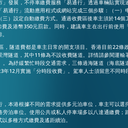
市」發展，不停車繳費服務「易通行」透過車輛貼實現
「易通行」流動應用程式或網站完成三個步驟：（一）
（三）設定自動繳費方式。通過收費區後車主須於14個
附加費及港幣350元罰款。同時，建議車主在出行前使用
排。
區，隧道費都是車主日常的開支項目。香港目前22條
景灣隧道，其中11條為不設收費隧道。詳情請參閱運輸
」。為紓緩繁忙時段交通需求，三條過海隧道（海底隧
23年12月實施「分時段收費」。駕車人士須留意不同時
行，本港根據不同的需求提供多元泊車位，車主可以選
路旁泊車位。使用公共或私人停車場多以八達通繳費；
式以多種方式繳費及遙距續泊。