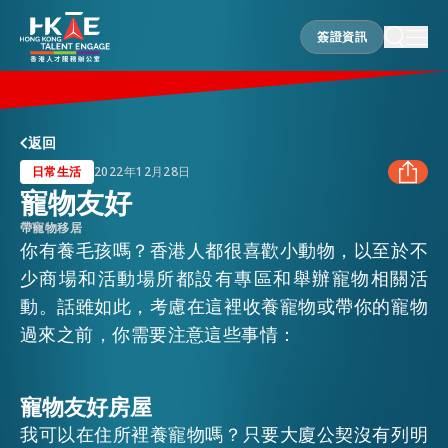
簽證資訊
簽證資訊
香港優勢
返回
日常生活
2022年12月28日
寵物友好
居港須知
帶寵物移居
FACEBOOK
你有養毛孩嗎？香港人都很喜歡小動物，以至於不
少商場和活動場所都設有專區和舉辦寵物相關活
人才支援
LINKEDIN
動。話雖如此，考慮在這裡收養寵物或帶你的寵物
過來之前，你需要注意這些事情：
WHATSAPP
就業資訊
寵物友好房屋
WECHAT
在港營商
我可以在住所裡養寵物嗎？只要大廈公契沒有列明