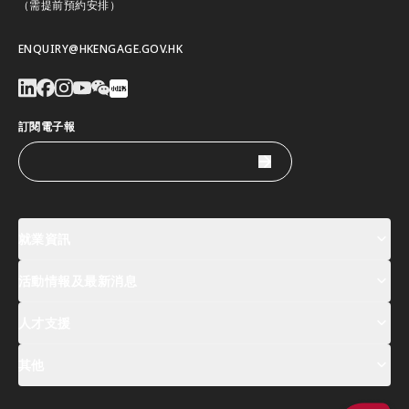
（需提前預約安排）
ENQUIRY@HKENGAGE.GOV.HK
訂閱電子報
就業資訊
活動情報及最新消息
工作機會
薪酬指數
人才清單
人才支援
活動及專題講座登記
全球人才高峰會周
最新消息
其他
關於我們
聯絡我們
指定合作夥伴
常見問題