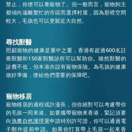
禁止，你便可以養寵物了。但一般而言，寵物飼主
EMAIL
都傾向遠離繁忙的市區而選擇村屋，因為那裡空間
活動情報
較大，毛孩也可以更親近大自然。
最新消息
尋找獸醫
照顧寵物的健康是重中之重，香港有超過600名註
冊獸醫和150家獸醫診所可以幫助你。雖然獸醫的
關於我們
常見問題
診費不低，但本港亦設有寵物保險。為毛孩的健康
聯絡我們
做好準備，便給他們需要的保障吧。
EN
繁
简
寵物移居
寵物移居的過程或許漫長，但你絕對可以考慮帶你
的毛孩一同來港。如要攜帶寵物來香港，緊記須要
向
漁農自然護理署
申請特別許可證，你可以通過電
子郵件提前申請。如果你打算帶上毛孩一起來香