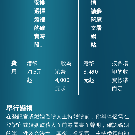
安排
情，
選擇
請參
婚禮
閱康
的確
文署
實時
網
段。
站。
費
港幣
一般為
港幣
按各場
用
715元
港幣
3,490
地的收
起
4,000
元起
費標準
元起
而定
舉行婚禮
在登記官或婚姻監禮人主持婚禮前，你與伴侶需在
登記官或婚姻監禮人面前簽署書面聲明，確認婚姻
的單一性及合法性。其後，登記官、主持婚禮的神