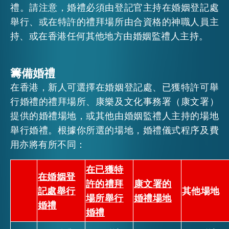
禮。請注意，婚禮必須由登記官主持在婚姻登記處
舉行、或在特許的禮拜場所由合資格的神職人員主
持、或在香港任何其他地方由婚姻監禮人主持。
籌備婚禮
在香港，新人可選擇在婚姻登記處、已獲特許可舉
行婚禮的禮拜場所、康樂及文化事務署（康文署）
提供的婚禮場地，或其他由婚姻監禮人主持的場地
舉行婚禮。根據你所選的場地，婚禮儀式程序及費
用亦將有所不同：
在已獲特
在婚姻登
許的禮拜
康文署的
記處舉行
其他場地
場所舉行
婚禮場地
婚禮
婚禮