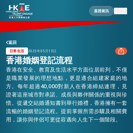
簽證資訊
簽證資訊
香港優勢
返回
日常生活
2025年05月13日
香港婚姻登記流程
居港須知
香港在安全、教育及生活水平方面位居前列，不僅
FACEBOOK
是職業發展的理想地點，更是適合組建家庭的地
人才支援
方。每年超過40,000對新人在香港締結連理，見
LINKEDIN
證著這座城市對承諾、成長與夥伴關係的重視與珍
惜。從遞交結婚通知書到舉行婚禮，香港擁有一套
WHATSAPP
就業資訊
流暢的婚姻登記流程。提前掌握所需步驟及相關費
用，讓你與伴侶可更從容邁向人生下一個階段。
WECHAT
在港營商