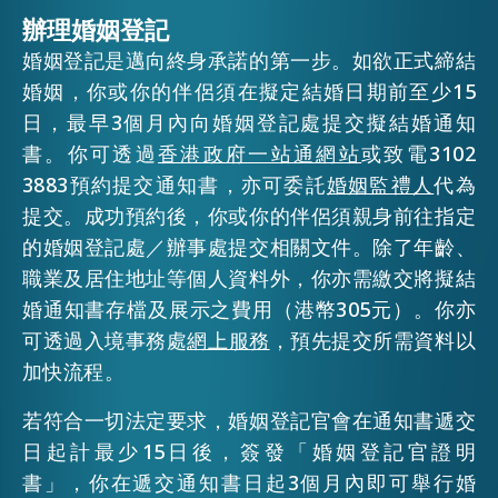
辦理婚姻登記
EMAIL
婚姻登記是邁向終身承諾的第一步。如欲正式締結
活動情報
婚姻，你或你的伴侶須在擬定結婚日期前至少15
日，最早3個月內向婚姻登記處提交擬結婚通知
最新消息
書。你可透過
香港政府一站通網站
或致電3102
3883預約提交通知書，亦可委託
婚姻監禮人
代為
提交。成功預約後，你或你的伴侶須親身前往指定
關於我們
常見問題
的婚姻登記處／辦事處提交相關文件。除了年齡、
聯絡我們
職業及居住地址等個人資料外，你亦需繳交將擬結
婚通知書存檔及展示之費用（港幣305元）。你亦
EN
繁
简
可透過入境事務處
網上服務
，預先提交所需資料以
加快流程。
若符合一切法定要求，婚姻登記官會在通知書遞交
日起計最少15日後，簽發「婚姻登記官證明
書」，你在遞交通知書日起3個月內即可舉行婚