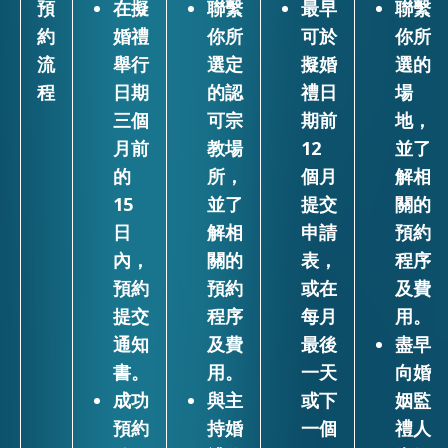
預
在擬
聯繫
最早
聯繫
約
婚禮
你所
可於
你所
流
舉行
選定
擬婚
選的
程
日期
的認
禮日
場
三個
可宗
期前
地，
月前
教場
12
並了
的
所，
個月
解相
15
並了
提交
關的
日
解相
申請
預約
內，
關的
表，
程序
預約
預約
或在
及費
提交
程序
每月
用。
通知
及費
最後
盡早
書。
用。
一天
向婚
成功
與主
或下
姻監
預約
持婚
一個
禮人