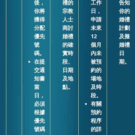
後，
禮的
工作
告知
你將
宗教
日，
你的
獲得
人士
申請
婚禮
分配
商討
未來
計劃
優先
婚禮
12
及擬
號
的確
個月
婚禮
碼。
實時
內未
日
在提
段、
被預
期。
交通
日期
約的
知書
及地
場地
當
點。
及時
日，
段。
必須
有關
根據
預約
優先
程序
號碼
的詳