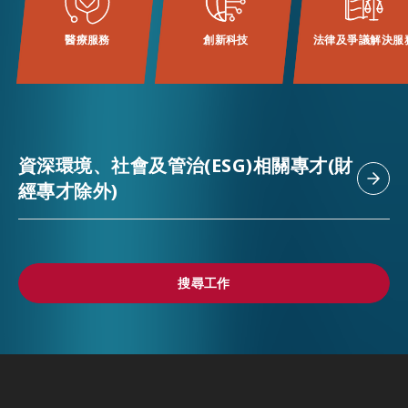
醫療服務
創新科技
法律及爭議解決服
活動情報
最新消息
資深環境、社會及管治(ESG)相關專才(財
關於我們
經專才除外)
常見問題
聯絡我們
EN
繁
简
搜尋工作
搜尋工作