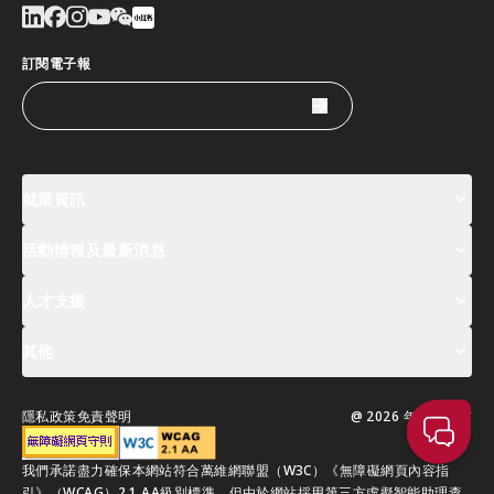
訂閱電子報
就業資訊
活動情報及最新消息
工作機會
薪酬指數
人才清單
人才支援
活動及專題講座登記
全球人才高峰會周
最新消息
其他
關於我們
聯絡我們
指定合作夥伴
常見問題
支援服務
隱私政策
免責聲明
@ 2026 年版權所有
移居香港指南
我們承諾盡力確保本網站符合萬維網聯盟（W3C）《無障礙網頁內容指
引》（WCAG）2.1 AA級別標準，但由於網站採用第三方虛擬智能助理查