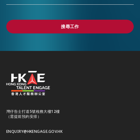
搜尋工作
搜尋工作
灣仔告士打道5號稅務大樓12樓
（需提前預約安排）
ENQUIRY@HKENGAGE.GOV.HK