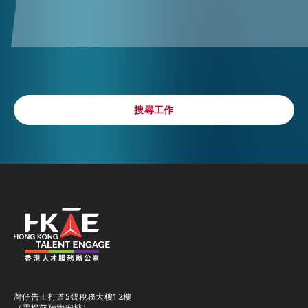
搜尋工作
搜尋工作
灣仔告士打道5號稅務大樓12樓
（需提前預約安排）