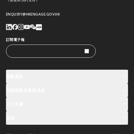
ENQUIRY@HKENGAGE.GOV.HK
訂閱電子報
就業資訊
活動情報及最新消息
工作機會
薪酬指數
人才清單
人才支援
活動及專題講座登記
全球人才高峰會周
最新消息
其他
關於我們
聯絡我們
指定合作夥伴
常見問題